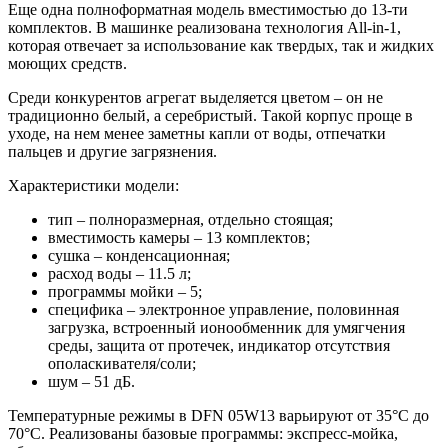
Еще одна полноформатная модель вместимостью до 13-ти
комплектов. В машинке реализована технология All-in-1,
которая отвечает за использование как твердых, так и жидких
моющих средств.
Среди конкурентов агрегат выделяется цветом – он не
традиционно белый, а серебристый. Такой корпус проще в
уходе, на нем менее заметны капли от воды, отпечатки
пальцев и другие загрязнения.
Характеристики модели:
тип – полноразмерная, отдельно стоящая;
вместимость камеры – 13 комплектов;
сушка – конденсационная;
расход воды – 11.5 л;
программы мойки – 5;
специфика – электронное управление, половинная
загрузка, встроенный ионообменник для умягчения
среды, защита от протечек, индикатор отсутствия
ополаскивателя/соли;
шум – 51 дБ.
Температурные режимы в DFN 05W13 варьируют от 35°С до
70°С. Реализованы базовые программы: экспресс-мойка,