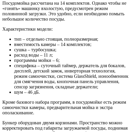
Посудомойка рассчитана на 14 комплектов. Однако чтобы не
«гонять» машинку вхолостую, предусмотрен режим
половинной загрузки. Это удобно, если необходимо помыть
небольшое количество посуды.
Характеристики модели:
тип – отдельно стоящая, полноразмерная;
вместимость камеры – 14 комплектов;
сушка – турбосушка;
расход воды – 11 л;
программы мойки – 6;
специфика – суточный таймер, держатель для бокалов,
дисплей, детский замок, инверторная технология,
режим самоочистки, система GlassShield, ионообменник
для смягчения воды, кнопочная панель управления,
сенсор загрязнения, складные держатели;
шум – 46 дБ.
Кроме базового набора программ, в посудомойке есть режим
самоочистки камеры, предварительная мойка и экстра
ополаскивание.
Бункер оборудован двумя корзинами. Пространство можно
корректировать под габариты загружаемой посуды, поднимая