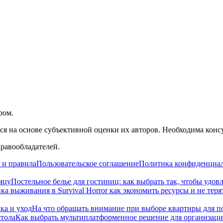
ром.
я на основе субъективной оценки их авторов. Необходима конс
правообладателей.
 и правила
Пользовательское соглашение
Политика конфиденциа
мцу
Постельное белье для гостиниц: как выбрать так, чтобы удов
ка выживания в Survival Horror как экономить ресурсы и не теря
ка и уход
На что обращать внимание при выборе квартиры для п
стола
Как выбрать мультиплатформенное решение для организаци