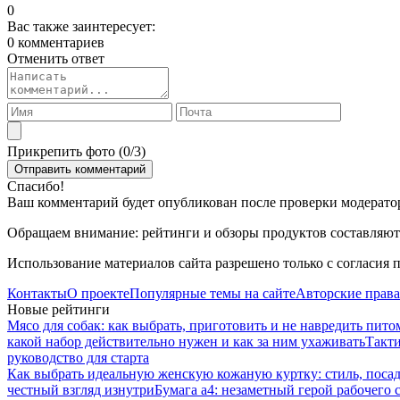
0
Вас также заинтересует:
0 комментариев
Отменить ответ
Прикрепить фото (
0
/3)
Спасибо!
Ваш комментарий будет опубликован после проверки модерато
Обращаем внимание: рейтинги и обзоры продуктов составляютс
Использование материалов сайта разрешено только с согласия 
Контакты
О проекте
Популярные темы на сайте
Авторские права
Новые рейтинги
Мясо для собак: как выбрать, приготовить и не навредить пито
какой набор действительно нужен и как за ним ухаживать
Такти
руководство для старта
Как выбрать идеальную женскую кожаную куртку: стиль, посад
честный взгляд изнутри
Бумага а4: незаметный герой рабочего 