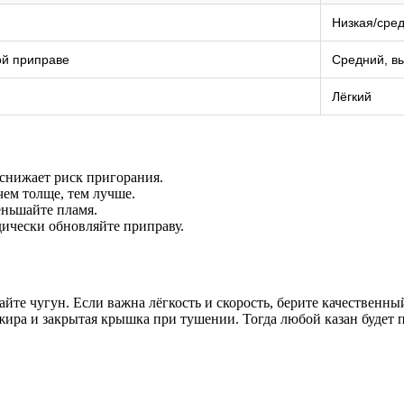
Низкая/сре
ой приправе
Средний, вы
Лёгкий
 снижает риск пригорания.
ем толще, тем лучше.
еньшайте пламя.
дически обновляйте приправу.
айте чугун. Если важна лёгкость и скорость, берите качествен
ира и закрытая крышка при тушении. Тогда любой казан будет п