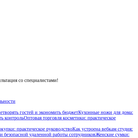
ультация со специалистами!
льности
летворять гостей и экономить бюджет
Кухонные ножи для дома:
ть контроль
Оптовая торговля косметики: практическое
окупки: практическое руководство
Как устроена вебкам студия:
и безопасной удаленной работы сотрудников
Женские сумки: