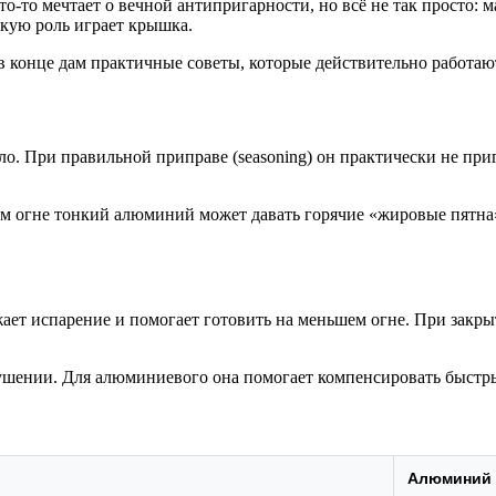
о-то мечтает о вечной антипригарности, но всё не так просто: м
акую роль играет крышка.
 в конце дам практичные советы, которые действительно работают
. При правильной приправе (seasoning) он практически не приг
ом огне тонкий алюминий может давать горячие «жировые пятна»
жает испарение и помогает готовить на меньшем огне. При закр
ушении. Для алюминиевого она помогает компенсировать быстры
Алюминий