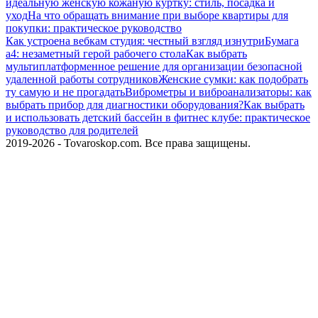
идеальную женскую кожаную куртку: стиль, посадка и
уход
На что обращать внимание при выборе квартиры для
покупки: практическое руководство
Как устроена вебкам студия: честный взгляд изнутри
Бумага
а4: незаметный герой рабочего стола
Как выбрать
мультиплатформенное решение для организации безопасной
удаленной работы сотрудников
Женские сумки: как подобрать
ту самую и не прогадать
Виброметры и виброанализаторы: как
выбрать прибор для диагностики оборудования?
Как выбрать
и использовать детский бассейн в фитнес клубе: практическое
руководство для родителей
2019-2026 - Tovaroskop.com. Все права защищены.