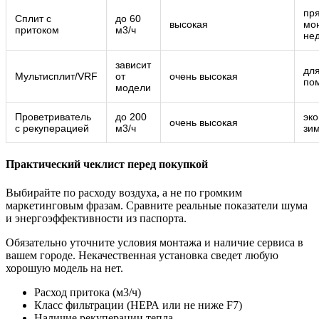
пр
Сплит с
до 60
высокая
мо
притоком
м3/ч
не
зависит
дл
Мультисплит/VRF
от
очень высокая
по
модели
Проветриватель
до 200
эк
очень высокая
с рекуперацией
м3/ч
зи
Практический чеклист перед покупкой
Выбирайте по расходу воздуха, а не по громким
маркетинговым фразам. Сравните реальные показатели шума
и энергоэффективности из паспорта.
Обязательно уточните условия монтажа и наличие сервиса в
вашем городе. Некачественная установка сведет любую
хорошую модель на нет.
Расход притока (м3/ч)
Класс фильтрации (НЕРА или не ниже F7)
Наличие рекуперации тепла