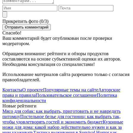
Прикрепить фото (
0
/3)
Спасибо!
Ваш комментарий будет опубликован после проверки
модератором.
Обращаем внимание: рейтинги и обзоры продуктов
составляются на основе субъективной оценки их авторов.
Необходима консультация со специалистами!
Использование материалов сайта разрешено только с согласия
правообладателей.
Контакты
О проекте
Популярные темы на сайте
Авторские
права и правила
Пользовательское соглашение
Политика
конфиденциальности
Новые рейтинги
Мясо для собак: как выбрать, приготовить и не навредить
питомцу
Постельное белье для гостиниц: как выбрать так,
чтобы удовлетворять гостей и экономить бюджет
Кухонные
ножи для дома: какой набор действительно нужен и как за
ним ухаживать
Тактика выживания в Survival Horror как