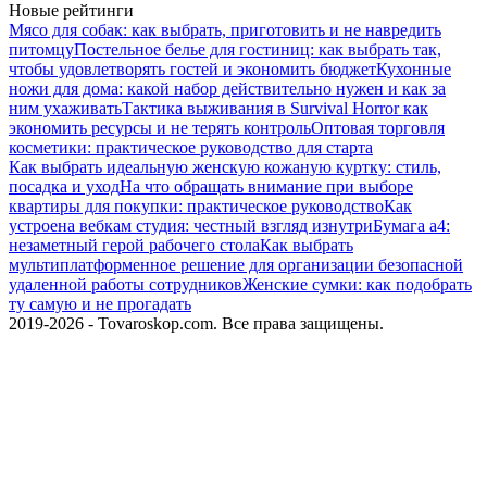
Новые рейтинги
Мясо для собак: как выбрать, приготовить и не навредить
питомцу
Постельное белье для гостиниц: как выбрать так,
чтобы удовлетворять гостей и экономить бюджет
Кухонные
ножи для дома: какой набор действительно нужен и как за
ним ухаживать
Тактика выживания в Survival Horror как
экономить ресурсы и не терять контроль
Оптовая торговля
косметики: практическое руководство для старта
Как выбрать идеальную женскую кожаную куртку: стиль,
посадка и уход
На что обращать внимание при выборе
квартиры для покупки: практическое руководство
Как
устроена вебкам студия: честный взгляд изнутри
Бумага а4:
незаметный герой рабочего стола
Как выбрать
мультиплатформенное решение для организации безопасной
удаленной работы сотрудников
Женские сумки: как подобрать
ту самую и не прогадать
2019-2026 - Tovaroskop.com. Все права защищены.