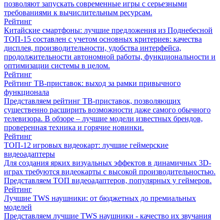
позволяют запускать современные игры с серьезными
требованиями к вычислительным ресурсам.
Рейтинг
Китайские смартфоны: лучшие предложения из Поднебесной
ТОП-15 составлен с учетом основных критериев: качества
дисплея, производительности, удобства интерфейса,
продолжительности автономной работы, функциональности и
оптимизации системы в целом.
Рейтинг
Рейтинг ТВ-приставок: выход за рамки привычного
функционала
Представляем рейтинг ТВ-приставок, позволяющих
существенно расширить возможности даже самого обычного
телевизора. В обзоре – лучшие модели известных брендов,
проверенная техника и горячие новинки.
Рейтинг
ТОП-12 игровых видеокарт: лучшие геймерские
видеоадаптеры
Для создания ярких визуальных эффектов в динамичных 3D-
играх требуются видеокарты с высокой производительностью.
Представляем ТОП видеоадаптеров, популярных у геймеров.
Рейтинг
Лучшие TWS наушники: от бюджетных до премиальных
моделей
Представляем лучшие TWS наушники - качество их звучания