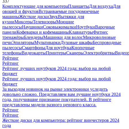
337
Комплектующие для компьютера
Планшеты
Для воздуха
Для
овощей и фруктов
Встраиваемые посудомоечные
машины
Жёсткие диски
Звук
Вытяжки для
кухни
Миксеры
Телевизоры
Моющие
пылесосы
Наушники
Соковыжималки
Ноутбуки
Варочные
панели
Кофеварки и кофемашины
Клавиатуры
Фитнес
тренажёры
Блендеры
Машинки для волос
Микроволновые
печи
Эпиляторы
Мультиварки
Духовые шкафы
Беспроводные
пылесосы
Смартфоны
Для ноутбука
Кнопочные
телефоны
Видеокарты
Принтеры
Сканеры
Электробритвы
Видеор
Рейтинг
Рейтинг
Рейтинг лучших ноутбуков 2024 года: выбор на любой
бюджет
Рейтинг лучших ноутбуков 2024 года: выбор на любой
бюджет
За выходом новинок на рынке электроники уследить
довольно сложно. Представляем вам лучшие ноутбуки 2024
года, получившие признание покупателей. В рейтинге
представлены модели разного ценового класса.
Рейтинг
Рейтинг
Жесткие диски для компьютера: рейтинг винчестеров 2024
года