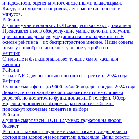
и надежность оценены многочисленными владельцами.
Каждую из моделей сопровождает сравнение плюсов и
минусов.
Рейтинг
Лучшие умные колонки: ТОПовая десятка смарт-динамиков
Представленные в обзоре лучшие умные колонки получили
признание владельцев, убедившихся в их надежности. В
основе рейтинга – их беспристрастное мнение. Наши советы
помогут подобрать интеллектуальное устройство.
Рейтинг
Стильные и функциональные: лучшие смарт часы для
женщин
Рейтинг
Часы с NFC для бесконтактной оплаты: рейтинг 2024 года
Рейтинг
Лучшие смартфоны до 9000 рублей: лидеры продаж 2024 года
Знакомство со смартфонами поможет найти не слишком
дорогой, но достаточно функциональный телефон. Обзор
моделей дополнен разбором характеристик. Советы
подскажут ключевые моменты в выборе.
Рейтинг
Лучшие смарт часы: ТОП-12 умных гаджетов на любой
бюджет
Рейтинг знакомит с лучшими смарт-часами, следящими за
состоянием здоровья и контактами владельца. Даны советы