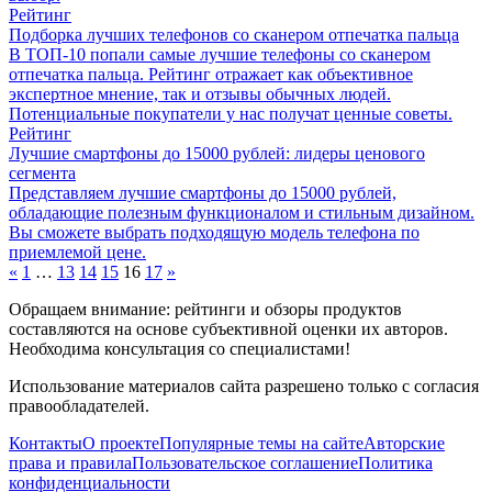
Рейтинг
Подборка лучших телефонов со сканером отпечатка пальца
В ТОП-10 попали самые лучшие телефоны со сканером
отпечатка пальца. Рейтинг отражает как объективное
экспертное мнение, так и отзывы обычных людей.
Потенциальные покупатели у нас получат ценные советы.
Рейтинг
Лучшие смартфоны до 15000 рублей: лидеры ценового
сегмента
Представляем лучшие смартфоны до 15000 рублей,
обладающие полезным функционалом и стильным дизайном.
Вы сможете выбрать подходящую модель телефона по
приемлемой цене.
«
1
…
13
14
15
16
17
»
Обращаем внимание: рейтинги и обзоры продуктов
составляются на основе субъективной оценки их авторов.
Необходима консультация со специалистами!
Использование материалов сайта разрешено только с согласия
правообладателей.
Контакты
О проекте
Популярные темы на сайте
Авторские
права и правила
Пользовательское соглашение
Политика
конфиденциальности