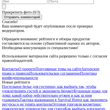
Прикрепить фото (
0
/3)
Спасибо!
Ваш комментарий будет опубликован после проверки
модератором.
Обращаем внимание: рейтинги и обзоры продуктов
составляются на основе субъективной оценки их авторов.
Необходима консультация со специалистами!
Использование материалов сайта разрешено только с согласия
правообладателей.
Контакты
О проекте
Популярные темы на сайте
Авторские
права и правила
Пользовательское соглашение
Политика
конфиденциальности
Новые рейтинги
Постельное белье для гостиниц: как выбрать так, чтобы
удовлетворять гостей и экономить бюджет
Кухонные ножи для
дома: какой набор действительно нужен и как за ним
ухаживать
Тактика выживания в Survival Horror как экономить
ресурсы и не терять контроль
Оптовая торговля косметики:
практическое руководство для старта
Как выбрать идеальную