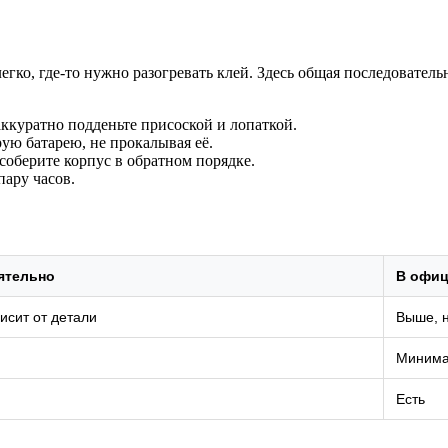
гко, где-то нужно разогревать клей. Здесь общая последовательн
аккуратно подденьте присоской и лопаткой.
ую батарею, не прокалывая её.
оберите корпус в обратном порядке.
пару часов.
ятельно
В офиц
исит от детали
Выше, 
Минима
Есть