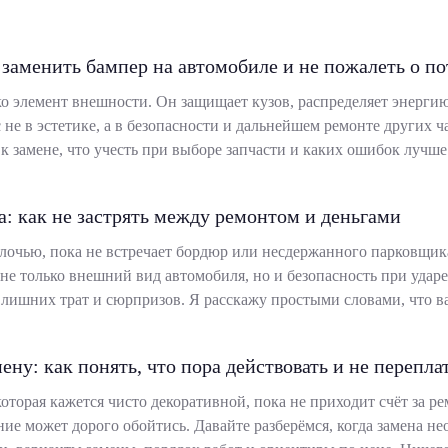
 заменить бампер на автомобиле и не пожалеть о п
о элемент внешности. Он защищает кузов, распределяет энергию 
 не в эстетике, а в безопасности и дальнейшем ремонте других 
к замене, что учесть при выборе запчасти и каких ошибок лучше 
а: как не застрять между ремонтом и деньгами
лочью, пока не встречает бордюр или несдержанного парковщика
не только внешний вид автомобиля, но и безопасность при ударе.
 лишних трат и сюрпризов. Я расскажу простыми словами, что 
ену: как понять, что пора действовать и не перепла
оторая кажется чисто декоративной, пока не приходит счёт за ре
ие может дорого обойтись. Давайте разберёмся, когда замена нео